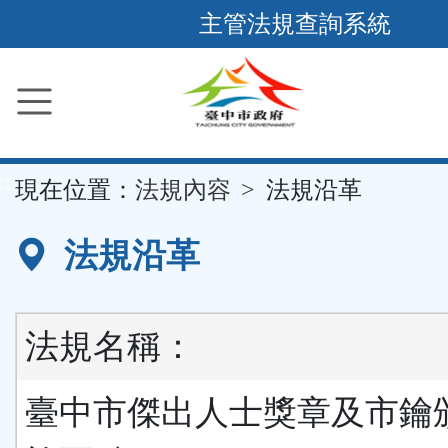
跳
主管法規查詢系統
到
主
要
內
容
::
現在位置：
法規內容
法規沿革
區
塊
法規沿革
法規名稱：
臺中市傑出人士獎章及市鑰