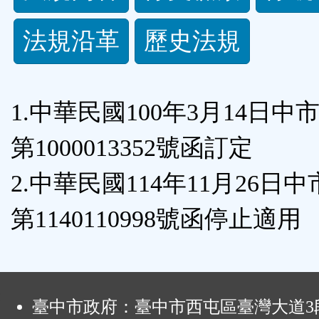
規
法規沿革
歷史法規
功
能
1.中華民國100年3月14日中
按
第1000013352號函訂定
鈕
2.中華民國114年11月26日
區
第1140110998號函停止適用
:
臺中市政府：臺中市西屯區臺灣大道3段