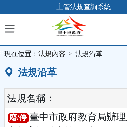
跳
主管法規查詢系統
到
主
要
內
容
::
現在位置：
法規內容
法規沿革
區
塊
法規沿革
法規名稱：
臺中市政府教育局辦理
廢/停