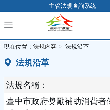
跳
主管法規查詢系統
到
主
要
內
容
::
現在位置：
法規內容
法規沿革
區
塊
法規沿革
法規名稱：
臺中市政府獎勵補助消費者