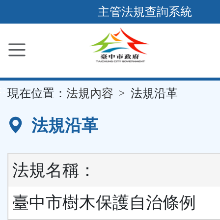
跳
主管法規查詢系統
到
主
要
內
容
::
現在位置：
法規內容
法規沿革
區
塊
法規沿革
法規名稱：
臺中市樹木保護自治條例