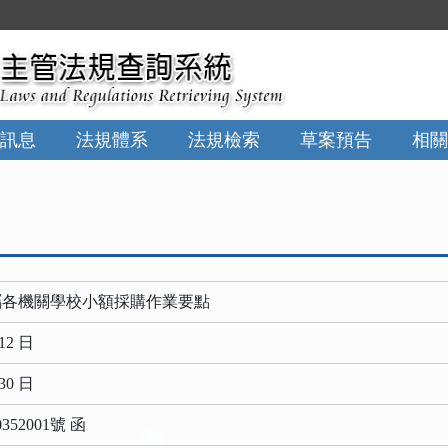
:::
訊息
法規體系
法規檢索
草案預告
相關
屬各機關學校小額採購作業要點
12 日
30 日
52001號 函