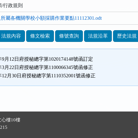
類/行政規則
屬各機關學校小額採購作業要點11112301.odt
法規內容
條文檢索
條號查詢
法規沿革
歷史法規
年9月12日府授秘總字第1020174148號函訂定
年3月22日府授秘總字第1100066345號函修正
年12月30日府授秘總字第1110352001號函修正
心樓10樓
215