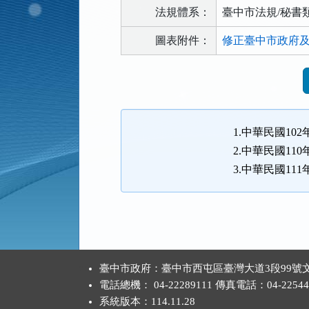
法規體系：
臺中市法規/秘書
圖表附件：
修正臺中市政府及所
法
規
功
能
1.中華民國102
按
2.中華民國110
鈕
3.中華民國111
區
:::
臺中市政府：臺中市西屯區臺灣大道3段99號文
電話總機： 04-22289111 傳真電話：04-22544
系統版本：
114.11.28