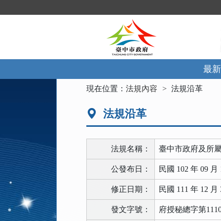
跳
到
主
要
內
容
區
最新
塊
:::
現在位置：
法規內容
法規沿革
法規沿革
法規名稱：
臺中市政府及所
公發布日：
民國 102 年 09 月 
修正日期：
民國 111 年 12 月 
發文字號：
府授秘總字第11103