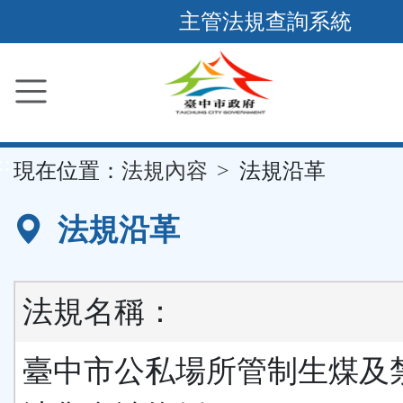
跳
主管法規查詢系統
到
主
要
內
容
::
現在位置：
法規內容
法規沿革
區
塊
法規沿革
法規名稱：
臺中市公私場所管制生煤及