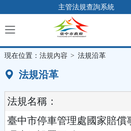
跳
主管法規查詢系統
到
主
要
內
容
::
現在位置：
法規內容
法規沿革
區
塊
法規沿革
法規名稱：
臺中市停車管理處國家賠償