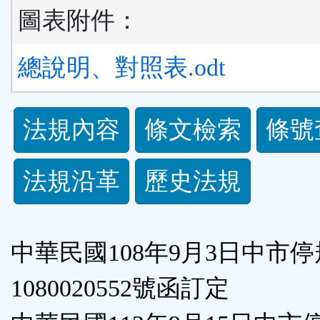
圖表附件：
總說明、對照表.odt
法
法規內容
條文檢索
條號
規
法規沿革
歷史法規
功
能
中華民國108年9月3日中市
按
1080020552號函訂定
鈕