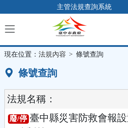
跳
主管法規查詢系統
到
主
要
內
容
::
現在位置：
法規內容
條號查詢
區
塊
條號查詢
法規名稱：
臺中縣災害防救會報設
廢/停