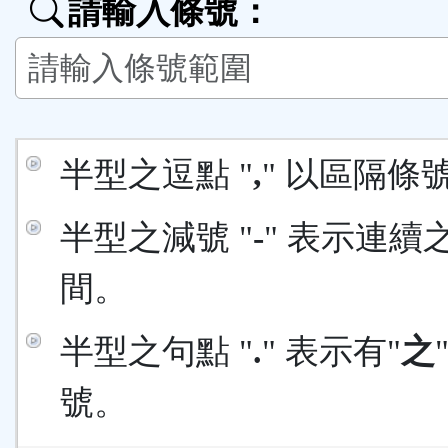
請輸入條號：
按
鈕
區
半型之逗點 "
,
" 以區隔條
半型之減號 "
-
" 表示連續
間。
半型之句點 "
.
" 表示有"
之
號。