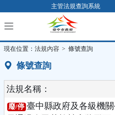
跳
主管法規查詢系統
到
主
要
內
容
::
現在位置：
法規內容
條號查詢
區
塊
條號查詢
法規名稱：
臺中縣政府及各級機關
廢/停