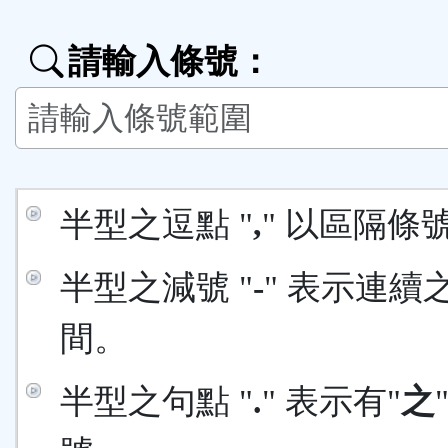
能
請輸入條號：
按
鈕
區
半型之逗點 "
,
" 以區隔條
半型之減號 "
-
" 表示連續
間。
半型之句點 "
.
" 表示有"
之