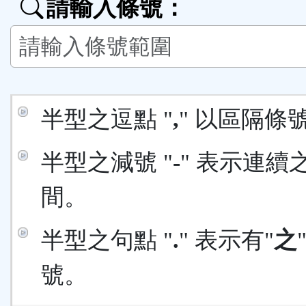
請輸入條號：
按
鈕
區
半型之逗點 "
,
" 以區隔條
半型之減號 "
-
" 表示連續
間。
半型之句點 "
.
" 表示有"
之
號。