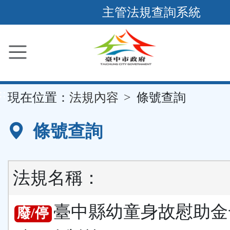
跳
主管法規查詢系統
到
主
要
內
容
::
現在位置：
法規內容
條號查詢
區
塊
條號查詢
法規名稱：
臺中縣幼童身故慰助金
廢/停