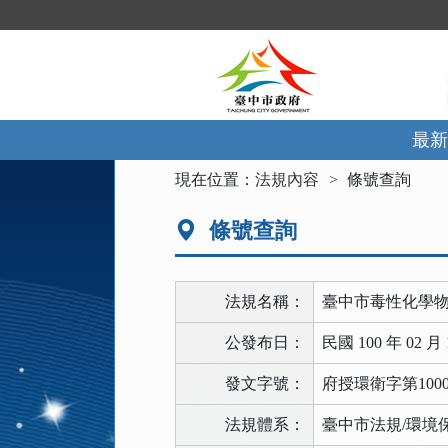
跳
到
主
要
內
容
區
最新
塊
:::
現在位置：
法規內容
條號查詢
條號查詢
法規名稱：
臺中市毒性化學
公發布日：
民國 100 年 02 月 
發文字號：
府授環衛字第10000
法規體系：
臺中市法規/環境