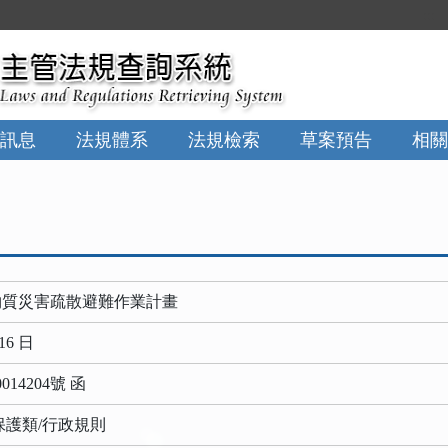
:::
訊息
法規體系
法規檢索
草案預告
相關
物質災害疏散避難作業計畫
16 日
14204號 函
保護類/行政規則