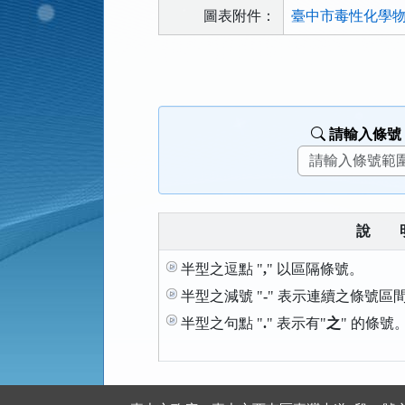
圖表附件：
臺中市毒性化學物
法
規
功
能
請輸入條號
按
鈕
區
說
半型之逗點 "
,
" 以區隔條號。
半型之減號 "
-
" 表示連續之條號區
半型之句點 "
.
" 表示有"
之
" 的條號