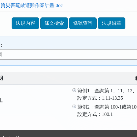
質災害疏散避難作業計畫.doc
法規內容
條文檢索
條號查詢
法規沿革
：
明
範例1：查詢第 1、11、12、
設定方式：1,11-13,35
間。
範例2：查詢第 100-1或第1
。
設定方式：100.1