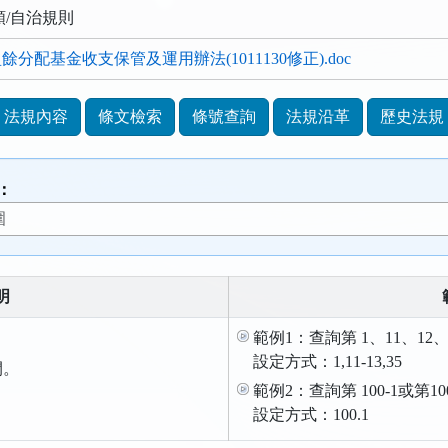
類/自治規則
分配基金收支保管及運用辦法(1011130修正).doc
法規內容
條文檢索
條號查詢
法規沿革
歷史法規
：
明
範例1：查詢第 1、11、12、
設定方式：1,11-13,35
間。
範例2：查詢第 100-1或第1
。
設定方式：100.1