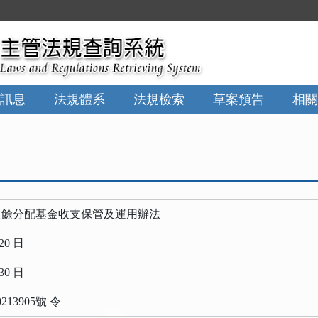
:::
訊息
法規體系
法規檢索
草案預告
相關
盈餘分配基金收支保管及運用辦法
20 日
30 日
13905號 令