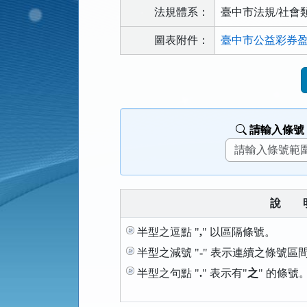
法規體系：
臺中市法規/社會
圖表附件：
臺中市公益彩券盈餘
法
規
功
能
請輸入條號
按
鈕
區
說
半型之逗點 "
,
" 以區隔條號。
半型之減號 "
-
" 表示連續之條號區
半型之句點 "
.
" 表示有"
之
" 的條號