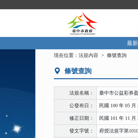
跳
到
主
要
內
容
區
最新
塊
:::
現在位置：
法規內容
條號查詢
條號查詢
法規名稱：
臺中市公益彩券
公發布日：
民國 100 年 05 月 
修正日期：
民國 101 年 11 月 
發文字號：
府授法規字第10102