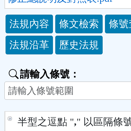
法
法規內容
條文檢索
條號
規
法規沿革
歷史法規
功
能
請輸入條號：
按
鈕
區
半型之逗點 "
,
" 以區隔條