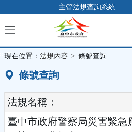
跳
主管法規查詢系統
到
主
要
內
容
::
現在位置：
法規內容
條號查詢
區
塊
條號查詢
法規名稱：
臺中市政府警察局災害緊急