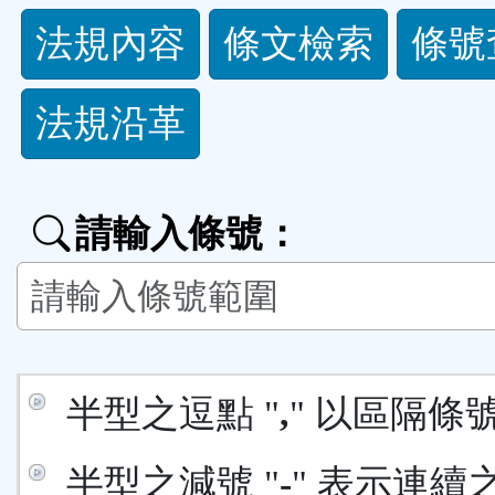
法
法規內容
條文檢索
條號
規
法規沿革
功
能
請輸入條號：
按
鈕
區
半型之逗點 "
,
" 以區隔條
半型之減號 "
-
" 表示連續