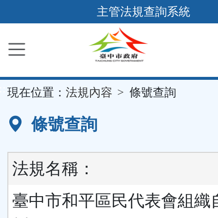
跳
主管法規查詢系統
到
主
要
內
容
::
現在位置：
法規內容
條號查詢
區
塊
條號查詢
法規名稱：
臺中市和平區民代表會組織