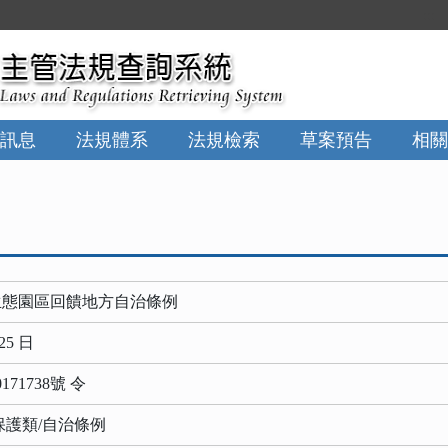
:::
訊息
法規體系
法規檢索
草案預告
相關
生態園區回饋地方自治條例
25 日
71738號 令
保護類/自治條例