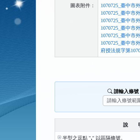
圖表附件：
1070725_臺中
1070725_臺中
1070725_臺
1070725_臺
1070725_臺
1070725_臺中
府授法規字第10701
法
規
功
能
請輸入條號
按
鈕
區
說
半型之逗點 "
,
" 以區隔條號。