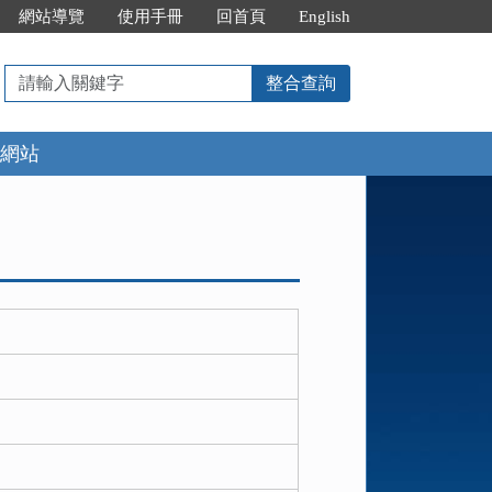
網站導覽
使用手冊
回首頁
English
請
整合查詢
輸
入
網站
關
鍵
字