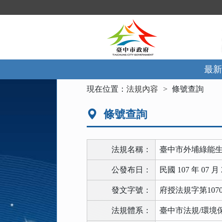
跳
到
主
要
內
容
區
最新
塊
:::
現在位置：
法規內容
條號查詢
條號查詢
法規名稱：
臺中市外埔綠能
公發布日：
民國 107 年 07 月 
發文字號：
府授法規字第10701
法規體系：
臺中市法規/環境