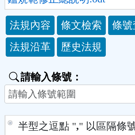
法
法規內容
條文檢索
條號
規
法規沿革
歷史法規
功
能
請輸入條號：
按
鈕
區
半型之逗點 "
,
" 以區隔條