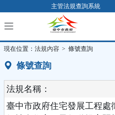
跳
主管法規查詢系統
到
主
要
內
容
::
現在位置：
法規內容
條號查詢
區
塊
條號查詢
法規名稱：
臺中市政府住宅發展工程處