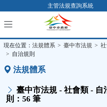
跳
主管法規查詢系統
到
主
要
內
容
::
現在位置：
法規體系
臺中市法規
社
區
塊
自治規則
法規體系
臺中市法規 - 社會類 - 
則：56 筆