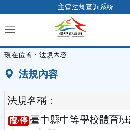
跳
主管法規查詢系統
到
主
要
內
容
::
現在位置：
法規內容
區
塊
法規內容
法規名稱：
臺中縣中等學校體育班
廢/停