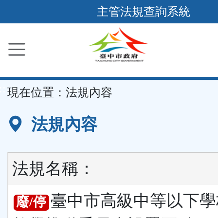
跳
主管法規查詢系統
到
主
要
內
容
::
現在位置：
法規內容
區
塊
法規內容
法規名稱：
臺中市高級中等以下學
廢/停