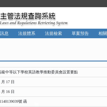
:::
訊息
法規體系
法規檢索
草案預告
相關
高級中等以下學校英語教學推動委員會設置要點
 月 17 日
 月 16 日
40139039號 函