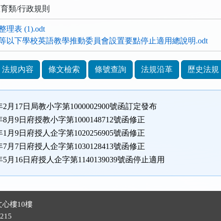
教育類/行政規則
表 (1).odt
等以下學校英語教學推動委員會設置要點停止適用總說明.odt
法規內容
條文檢索
條號查詢
法規沿革
歷史法規
年2月17日局教小字第1000002900號函訂定發布
年8月9日府授教小字第1000148712號函修正
年1月9日府授人企字第1020256905號函修正
年7月7日府授人企字第1030128413號函修正
年5月16日府授人企字第1140139039號函停止適用
心樓10樓
215