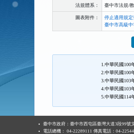
法規體系：
臺中市法規/
圖表附件：
停止適用規定整理
臺中市高級中
法
規
功
能
1.中華民國100
按
2.中華民國100
鈕
3.中華民國103
區
4.中華民國103
5.中華民國114
:::
臺中市政府：臺中市西屯區臺灣大道3段99號文
電話總機： 04-22289111 傳真電話：04-22544