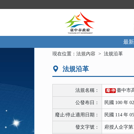
跳
到
主
要
內
容
區
最新
塊
:::
現在位置：
法規內容
法規沿革
法規沿革
法規名稱：
臺中市
廢/停
公發布日：
民國 100 年 02
廢止/停止適用日期：
民國 114 年 05
發文字號：
府授人企字第11