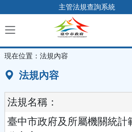
跳
主管法規查詢系統
到
主
要
內
容
::
現在位置：
法規內容
區
塊
法規內容
法規名稱：
臺中市政府及所屬機關統計