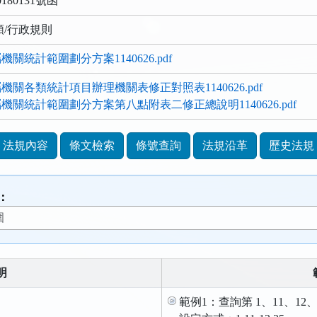
180131號函
類/行政規則
關統計範圍劃分方案1140626.pdf
關各類統計項目辦理機關表修正對照表1140626.pdf
關統計範圍劃分方案第八點附表二修正總說明1140626.pdf
法規內容
條文檢索
條號查詢
法規沿革
歷史法規
：
明
範例1：查詢第 1、11、12、