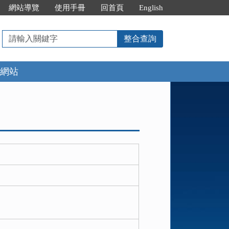
網站導覽
使用手冊
回首頁
English
請
整合查詢
輸
入
網站
關
鍵
字