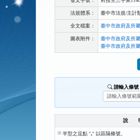
發文字號：
府授主三字第1140
法規體系：
臺中市法規/主計
全文檔案：
臺中市政府及所屬機
圖表附件：
臺中市政府及所屬機
臺中市政府及所屬機
法
規
功
能
請輸入條號
按
鈕
區
說
半型之逗點 "
,
" 以區隔條號。