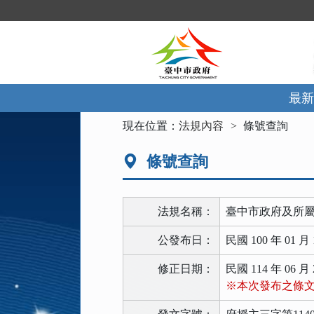
跳
到
主
要
內
容
區
最新
塊
:::
現在位置：
法規內容
條號查詢
條號查詢
法規名稱：
臺中市政府及所
公發布日：
民國 100 年 01 月 
修正日期：
民國 114 年 06 月 
※本次發布之條