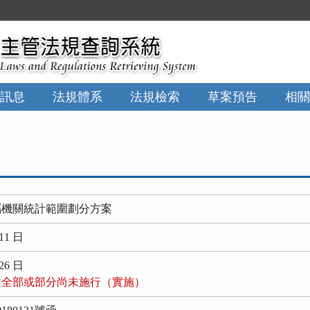
:::
訊息
法規體系
法規檢索
草案預告
相關
屬機關統計範圍劃分方案
11 日
26 日
文全部或部分尚未施行（實施）