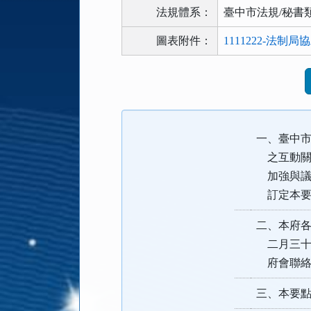
法規體系：
臺中市法規/秘書
圖表附件：
1111222-法
法
規
功
能
一、臺中市
按
鈕
之互動關
區
加強與議
訂定本要
二、本府各
二月三十
府會聯絡
三、本要點