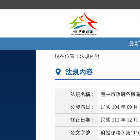
跳
到
主
要
內
容
區
最新
塊
:::
現在位置：
法規內容
法規內容
法規名稱：
臺中市政府各機
公發布日：
民國 104 年 09 月 
修正日期：
民國 111 年 12 月 
發文字號：
府授秘聯字第11103