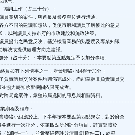
訊息。
、協調工作（占三十分）：
議員關切的案件，與首長及業務單位進行溝通。
各方不同的建議和想法，促使市府和議員了解彼此的意見
以利議員支持市府的市政建設和施政決策。
議員提出之民意反映，基於機關業務的熟悉度及專業知識
決或提供處理方向之建議。
他加分（占十分）：本要點第五點規定予以加分事項。
聯絡員如有下列情事之一，府會聯絡小組得予加分：
了負責議員交付案件均圓滿完成外，尚能掌握非負責議員交
協力轉知承辦機關依限完成者。
對跨局處案件，彙整跨局處間的訊息與相關資料。
作業期程及程序：
會聯絡小組應於上、下半年按本要點第四點規定，對於府會
進行一次評分，依第四點所列評分項目，詳實登載於
如附件一），並彙整繕造評分清冊(詳附件二)，於每