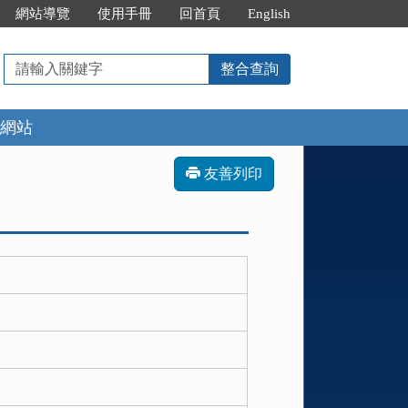
網站導覽
使用手冊
回首頁
English
請
整合查詢
輸
入
網站
關
鍵
字
友善列印