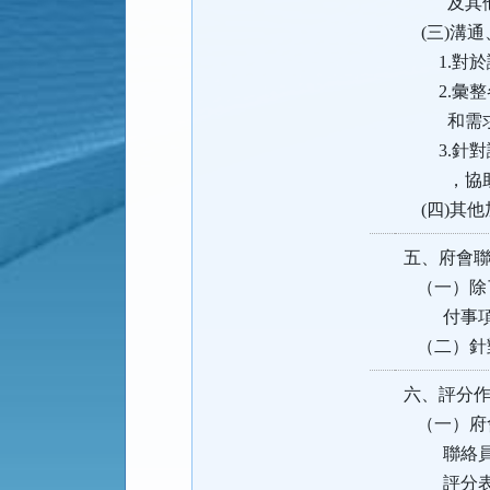
及其他
(三)溝通
1.對於
2.彙整
和需求，
3.針對
，協助解
(四)其
五、府會
（一）除
付事項並
（二）針
六、評分
（一）府
聯絡員各
評分表（