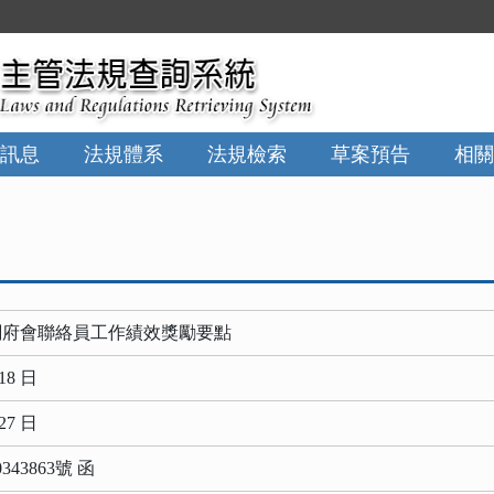
:::
訊息
法規體系
法規檢索
草案預告
相關
關府會聯絡員工作績效獎勵要點
18 日
27 日
43863號 函