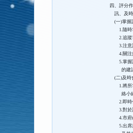
四、評分
訊、及時
(一)掌握
1.隨時
2.追蹤
3.注意
4.關注
5.掌握議
的建議
(二)及時
1.將所
絡小組
2.即時
3.對於
4.市府(
5.出席