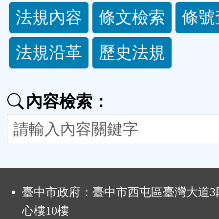
法
法規內容
條文檢索
條號
規
法規沿革
歷史法規
功
能
內容檢索：
按
鈕
區
:
臺中市政府：臺中市西屯區臺灣大道3段
心樓10樓