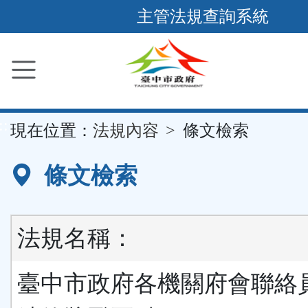
跳
主管法規查詢系統
到
主
要
內
容
::
現在位置：
法規內容
條文檢索
區
塊
條文檢索
法規名稱：
臺中市政府各機關府會聯絡