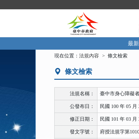
跳
到
主
要
內
容
區
最新
塊
:::
現在位置：
法規內容
條文檢索
條文檢索
法規名稱：
臺中市身心障礙
公發布日：
民國 100 年 05 月 
修正日期：
民國 101 年 03 月 
發文字號：
府授法規字第10100