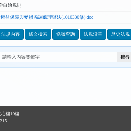
類/自治規則
益保障與受損協調處理辦法(1010330修).doc
法規內容
條文檢索
條號查詢
法規沿革
歷史法規
心樓10樓
215