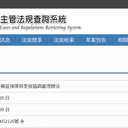
:::
訊息
法規體系
法規檢索
草案預告
相關
者權益保障與受損協調處理辦法
20 日
30 日
52126號 令