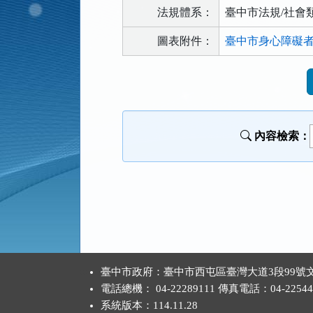
法規體系：
臺中市法規/社會
圖表附件：
臺中市身心障礙者權
法
規
功
能
內容檢索：
按
鈕
區
:::
臺中市政府：臺中市西屯區臺灣大道3段99號文
電話總機： 04-22289111 傳真電話：04-22544
系統版本：
114.11.28