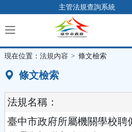
跳
主管法規查詢系統
到
主
要
內
容
::
現在位置：
法規內容
條文檢索
區
塊
條文檢索
法規名稱：
臺中市政府所屬機關學校聘