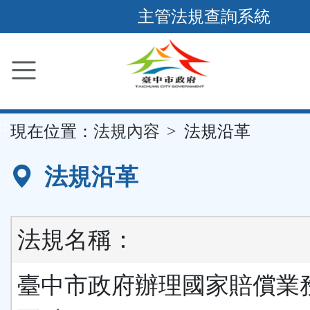
跳
主管法規查詢系統
到
主
要
內
容
::
現在位置：
法規內容
法規沿革
區
塊
法規沿革
法規名稱：
臺中市政府辦理國家賠償業