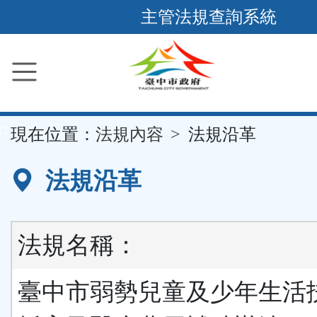
跳
主管法規查詢系統
到
主
要
內
容
::
現在位置：
法規內容
法規沿革
區
塊
法規沿革
法規名稱：
臺中市弱勢兒童及少年生活