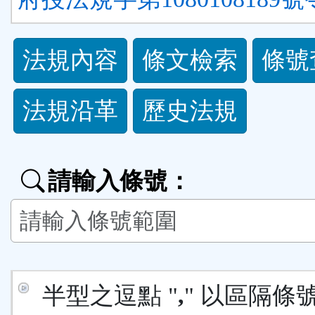
法
法規內容
條文檢索
條號
規
法規沿革
歷史法規
功
能
請輸入條號：
按
鈕
區
半型之逗點 "
,
" 以區隔條