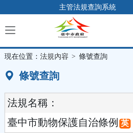
跳
主管法規查詢系統
到
主
要
內
容
::
現在位置：
法規內容
條號查詢
區
塊
條號查詢
法規名稱：
臺中市動物保護自治條例
英