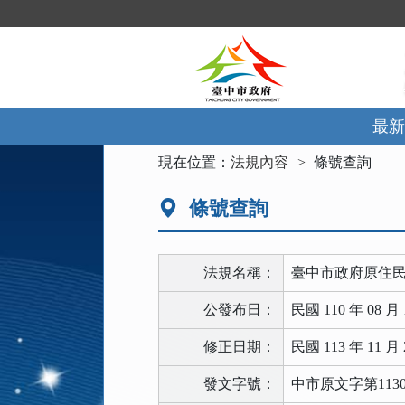
跳
到
主
要
內
容
區
最新
塊
:::
現在位置：
法規內容
條號查詢
條號查詢
法規名稱：
臺中市政府原住
公發布日：
民國 110 年 08 月 
修正日期：
民國 113 年 11 月 
發文字號：
中市原文字第11300