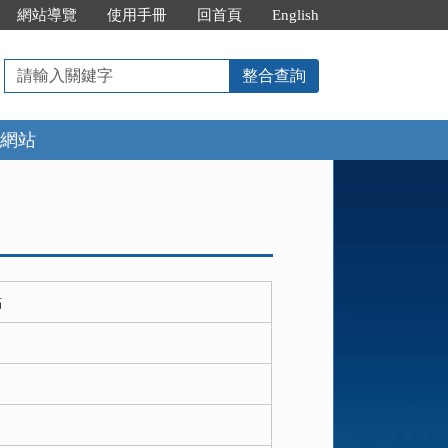
網站導覽
使用手冊
回首頁
English
請
整合查詢
輸
入
網站
關
鍵
字
點