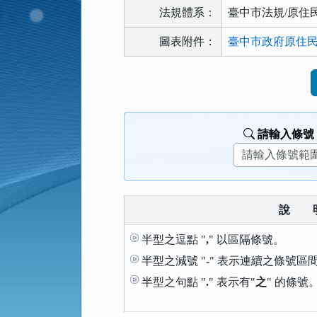
法規體系：
臺中市法規/原住
圖表附件：
臺中市政府原住民
法
規
功
能
請輸入條號
按
鈕
區
說
半型之逗點 "
,
" 以區隔條號。
半型之減號 "
-
" 表示連續之條號區
半型之句點 "
.
" 表示有"
之
" 的條號