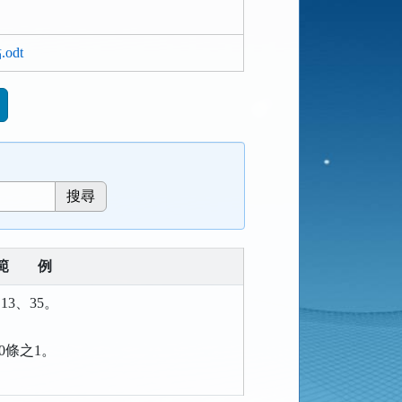
dt
範
例
13、35。
00條之1。