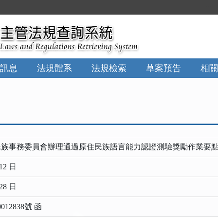
:::
訊息
法規體系
法規檢索
草案預告
相關
民族事務委員會辦理通過原住民族語言能力認證測驗獎勵作業要
12 日
28 日
12838號 函