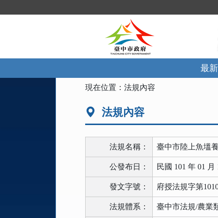
跳
到
主
要
內
容
區
最新
塊
:::
現在位置：
法規內容
法規內容
法規名稱：
臺中市陸上魚塭
公發布日：
民國 101 年 01 月 
發文字號：
府授法規字第10100
法規體系：
臺中市法規/農業