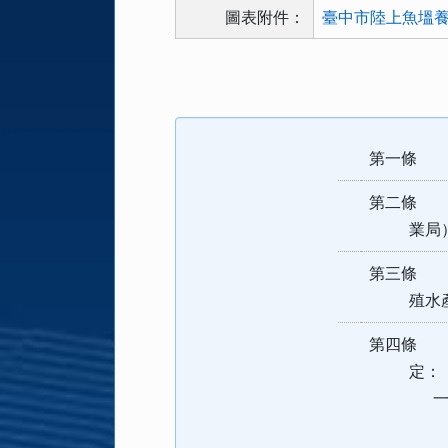
圖表附件：
臺中市陸上魚塭養
法
規
功
能
第一條 
按
鈕
第二條 
區
業局）
第三條 
殖水產動
第四條 
定：
一、土
（一）