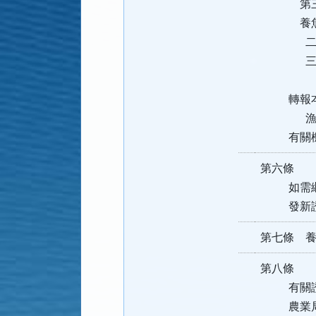
第三十四
養魚池
二、前
三、水權
養殖漁業
轉報本府
漁業登記
有關機關
第六條 
如需繼續
發新證
第七條 
第八條 
有關證件
農業局