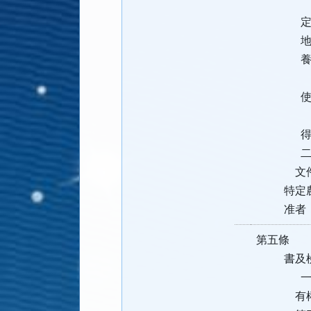
（二）非
定為乙種
地，依非
養殖
（三）依
使用
（四）都
得作養
二、水源
文件或
特定農業
准者，不
第五條 
書及檢附
一、土地
有權人出