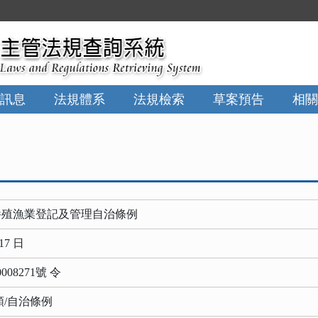
:::
訊息
法規體系
法規檢索
草案預告
相關
養殖漁業登記及管理自治條例
17 日
08271號 令
類/自治條例