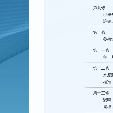
第九條 
已報失之
註銷
第十條 
養殖漁業
第十一條
年一月底
第十二條
水產動、
核准，不
第十三條
變時，應
處理