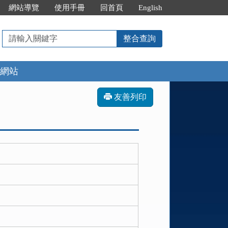
網站導覽
使用手冊
回首頁
English
請
整合查詢
輸
入
網站
關
鍵
字
友善列印