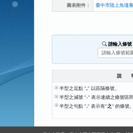
圖表附件：
臺中市陸上魚塭養
法
規
功
能
請輸入條號
按
鈕
區
說
半型之逗點 "
,
" 以區隔條號。
半型之減號 "
-
" 表示連續之條號區
半型之句點 "
.
" 表示有"
之
" 的條號