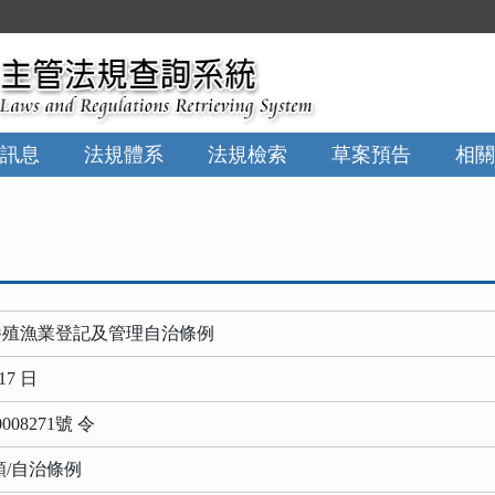
:::
訊息
法規體系
法規檢索
草案預告
相關
養殖漁業登記及管理自治條例
17 日
08271號 令
類/自治條例