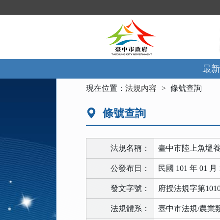
跳
到
主
要
內
容
區
最新
塊
:::
現在位置：
法規內容
條號查詢
條號查詢
法規名稱：
臺中市陸上魚塭
公發布日：
民國 101 年 01 月 
發文字號：
府授法規字第10100
法規體系：
臺中市法規/農業