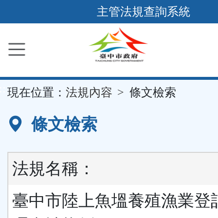
跳
主管法規查詢系統
到
主
要
內
容
::
現在位置：
法規內容
條文檢索
區
塊
條文檢索
法規名稱：
臺中市陸上魚塭養殖漁業登