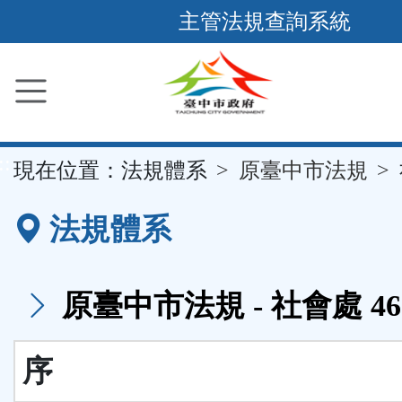
跳
主管法規查詢系統
到
主
要
內
容
::
現在位置：
法規體系
原臺中市法規
區
塊
法規體系
原臺中市法規 - 社會處 46
序