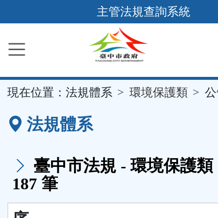
跳
主管法規查詢系統
到
主
要
內
容
::
現在位置：
法規體系
環境保護類
公
區
塊
法規體系
臺中市法規 - 環境保護類 
187 筆