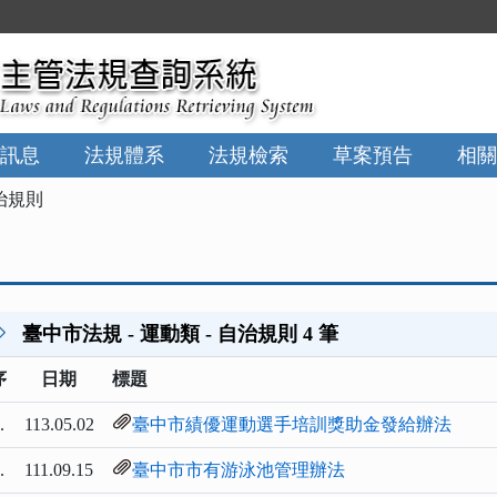
:::
訊息
法規體系
法規檢索
草案預告
相關
治規則
臺中市法規 - 運動類 - 自治規則 4 筆
序
日期
標題
.
113.05.02
臺中市績優運動選手培訓獎助金發給辦法
.
111.09.15
臺中市市有游泳池管理辦法