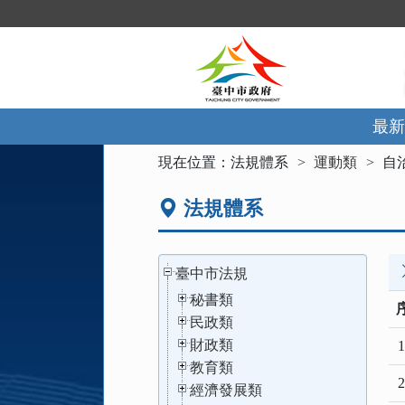
跳
到
主
要
內
容
區
最新
塊
:::
現在位置：
法規體系
運動類
自
法規體系
臺中市法規
秘書類
民政類
財政類
1
教育類
2
經濟發展類