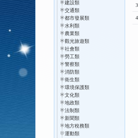
建設類
3
交通類
4
都市發展類
水利類
農業類
觀光旅遊類
社會類
勞工類
警察類
消防類
衛生類
環境保護類
文化類
地政類
法制類
新聞類
地方稅務類
運動類