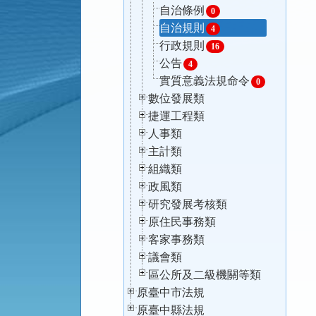
自治條例
0
自治規則
4
行政規則
16
公告
4
實質意義法規命令
0
數位發展類
捷運工程類
人事類
主計類
組織類
政風類
研究發展考核類
原住民事務類
客家事務類
議會類
區公所及二級機關等類
原臺中市法規
原臺中縣法規