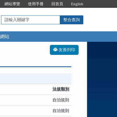
網站導覽
使用手冊
回首頁
English
請
整合查詢
輸
入
網站
關
鍵
字
友善列印
法規類別
自治規則
自治規則