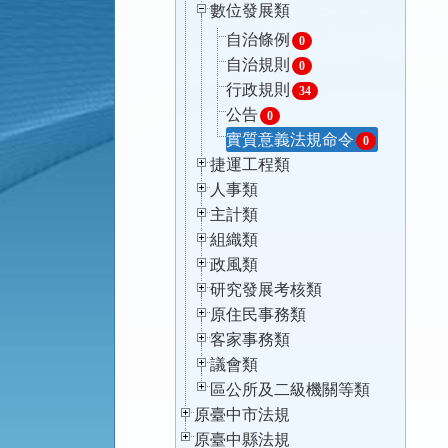
數位發展類
自治條例
0
自治規則
0
行政規則
34
公告
0
實質意義法規命令
0
捷運工程類
人事類
主計類
組織類
政風類
研究發展考核類
原住民事務類
客家事務類
議會類
區公所及二級機關等類
原臺中市法規
原臺中縣法規