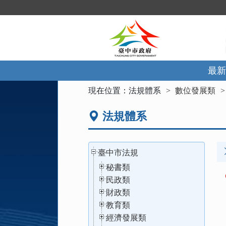
跳
到
主
要
內
容
區
最新
塊
:::
現在位置：
法規體系
數位發展類
法規體系
臺中市法規
秘書類
民政類
財政類
教育類
經濟發展類