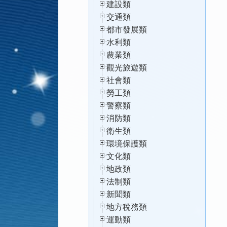
建設類
交通類
都市發展類
水利類
農業類
觀光旅遊類
社會類
勞工類
警察類
消防類
衛生類
環境保護類
文化類
地政類
法制類
新聞類
地方稅務類
運動類