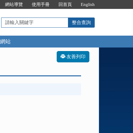
網站導覽
使用手冊
回首頁
English
請
整合查詢
輸
入
網站
關
鍵
字
友善列印