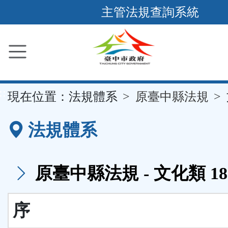
跳
主管法規查詢系統
到
主
要
內
容
::
現在位置：
法規體系
原臺中縣法規
區
塊
法規體系
原臺中縣法規 - 文化類 18
序