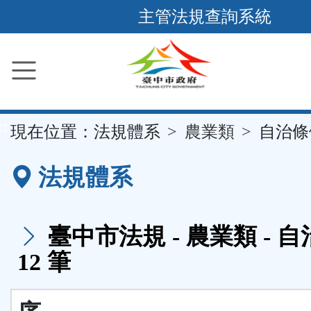
跳
主管法規查詢系統
到
主
要
內
容
::
現在位置：
法規體系
農業類
自治條
區
塊
法規體系
臺中市法規 - 農業類 - 
12 筆