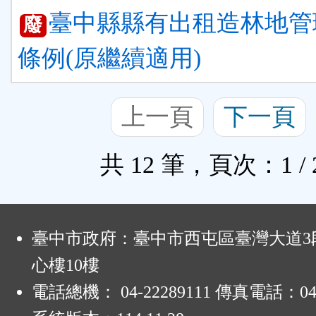
臺中縣縣有出租造林地管
廢
條例(原繼續適用)
上一頁
下一頁
共 12 筆，頁次：1 / 
:
臺中市政府：臺中市西屯區臺灣大道3段
心樓10樓
電話總機： 04-22289111 傳真電話：04-