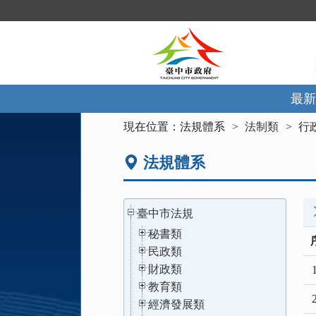
跳
到
主
要
內
容
區
最新
塊
:::
現在位置：
法規體系
法制類
行
法規體系
臺中市法規
秘書類
民政類
財政類
1
教育類
2
經濟發展類