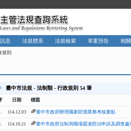
:::
訊息
法規體系
法規檢索
草案預告
相關
政規則
臺中市法規 - 法制類 - 行政規則 54 筆
序
日期
標題
.
114.12.03
臺中市政府辦理國家賠償業務考核要點
.
114.10.21
臺中市政府法制局職場霸凌防治申訴及調查處