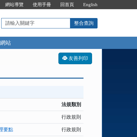
網站導覽
使用手冊
回首頁
English
請
整合查詢
輸
入
網站
關
鍵
字
友善列印
法規類別
行政規則
理要點
行政規則