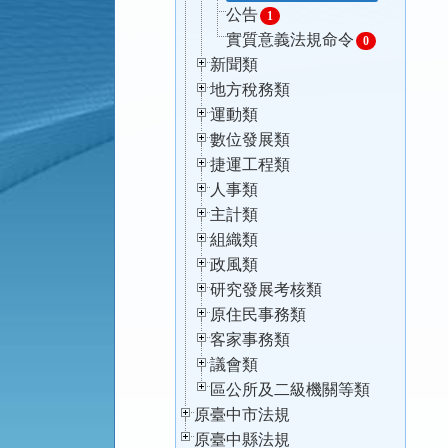
公告
1
實質意義法規命令
0
新聞類
地方稅務類
運動類
數位發展類
捷運工程類
人事類
主計類
組織類
政風類
研究發展考核類
原住民事務類
客家事務類
議會類
區公所及二級機關等類
原臺中市法規
原臺中縣法規