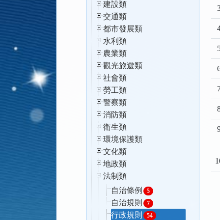
建設類
3
交通類
4
都市發展類
水利類
5
農業類
觀光旅遊類
6
社會類
7
勞工類
警察類
8
消防類
衛生類
9
環境保護類
文化類
1
地政類
法制類
自治條例
5
自治規則
7
行政規則
54