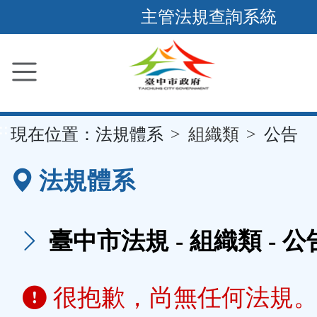
跳
主管法規查詢系統
到
主
要
內
容
::
現在位置：
法規體系
組織類
公告
區
塊
法規體系
臺中市法規 - 組織類 - 公告
很抱歉，尚無任何法規