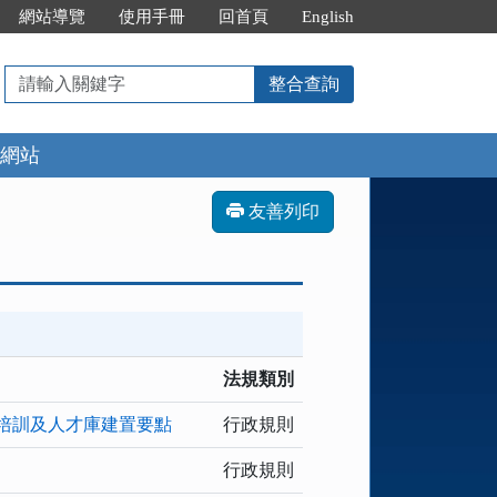
網站導覽
使用手冊
回首頁
English
請
整合查詢
輸
入
網站
關
鍵
字
友善列印
法規類別
培訓及人才庫建置要點
行政規則
行政規則