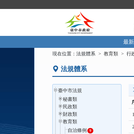
跳
到
主
要
內
容
區
最新
塊
:::
現在位置：
法規體系
教育類
行
法規體系
臺中市法規
秘書類
民政類
財政類
1
教育類
2
自治條例
9