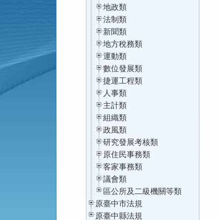
地政類
法制類
新聞類
地方稅務類
運動類
數位發展類
捷運工程類
人事類
主計類
組織類
政風類
研究發展考核類
原住民事務類
客家事務類
議會類
區公所及二級機關等類
原臺中市法規
原臺中縣法規