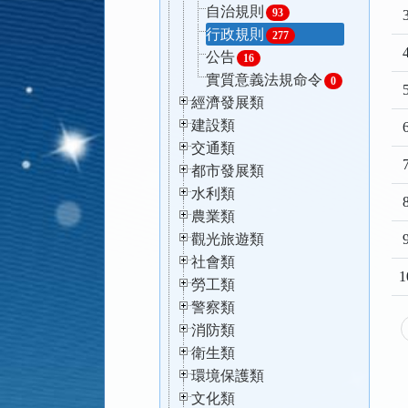
自治規則
93
3
行政規則
277
4
公告
16
實質意義法規命令
0
5
經濟發展類
建設類
6
交通類
7
都市發展類
水利類
8
農業類
觀光旅遊類
9
社會類
1
勞工類
警察類
消防類
衛生類
環境保護類
文化類