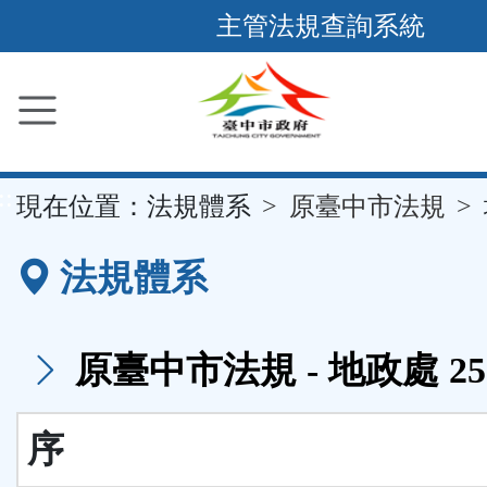
跳
主管法規查詢系統
到
主
要
內
容
::
現在位置：
法規體系
原臺中市法規
區
塊
法規體系
原臺中市法規 - 地政處 25
序