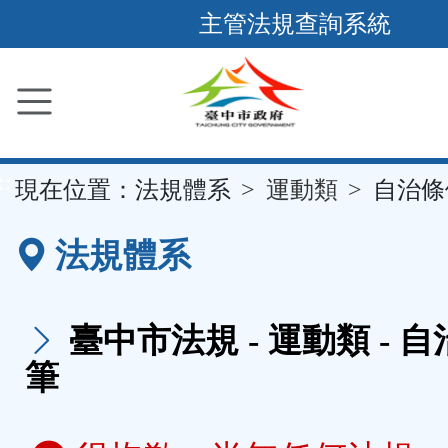
跳
主管法規查詢系統
到
主
要
內
容
::
現在位置：
法規體系
運動類
自治條
區
塊
法規體系
臺中市法規 - 運動類 - 自
筆