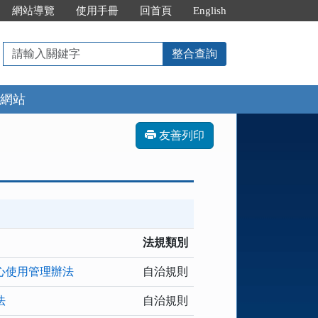
網站導覽
使用手冊
回首頁
English
請
整合查詢
輸
入
網站
關
鍵
字
友善列印
法規類別
心使用管理辦法
自治規則
法
自治規則