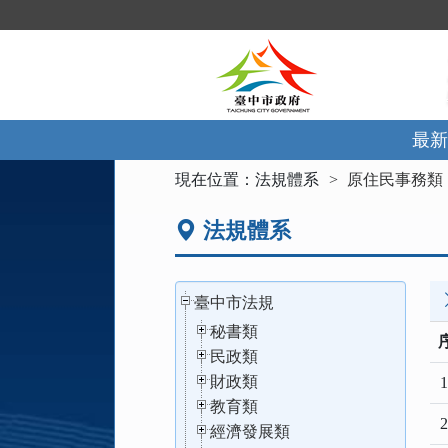
跳
到
主
要
內
容
區
最新
塊
:::
現在位置：
法規體系
原住民事務類
法規體系
臺中市法規
秘書類
民政類
財政類
1
教育類
2
經濟發展類