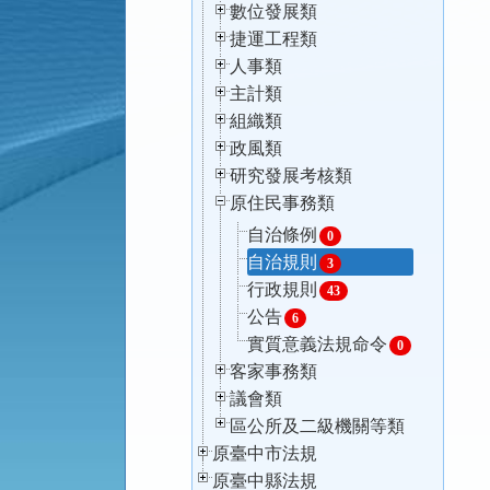
數位發展類
捷運工程類
人事類
主計類
組織類
政風類
研究發展考核類
原住民事務類
自治條例
0
自治規則
3
行政規則
43
公告
6
實質意義法規命令
0
客家事務類
議會類
區公所及二級機關等類
原臺中市法規
原臺中縣法規