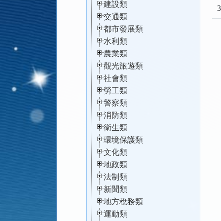
建設類
3
交通類
都市發展類
水利類
農業類
觀光旅遊類
社會類
勞工類
警察類
消防類
衛生類
環境保護類
文化類
地政類
法制類
新聞類
地方稅務類
運動類